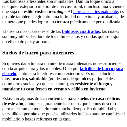
Las baldosas artesanales son inimitables. Dan un toque único a
cualquier exterior o interior de una casa rural, o incluso una vivienda
que siga un
estilo rústico o
vintage
. Al
fabricarse artesanalmente
, es
posible también elegir entre una infinidad de texturas y acabados, de
manera que puedes lograr una terraza prácticamente personalizada.
El diseño más clásico es el de las
baldosas cuadradas
, las cuales
son muy utilizadas durante los últimos años y con las que se logra
un efecto de paz y armonía.
Suelos de barro para interiores
Si quieres dar a tu casa un aire de masía milenaria, no es suficiente
con la arquitectura y los muebles. Opta por
ladrillos de barro para
el suelo
, tanto para interiores como exteriores. Es una solución
muy
práctica, saludable
(no desprende químicos perjudiciales
como otros suelos, ya que es natural),
es resistente al fuego y
mantiene tu casa fresca en verano y cálida en invierno
.
Estas son algunas de las
tendencias para suelos de casa rústicos
de este año
, aunque seguramente los suelos que hemos descrito
permanecerán de moda durante mucho tiempo. Su durabilidad y
versatilidad permite que puedas utilizarlos incluso aunque cambies el
mobiliario o hagas reformas en tu casa.