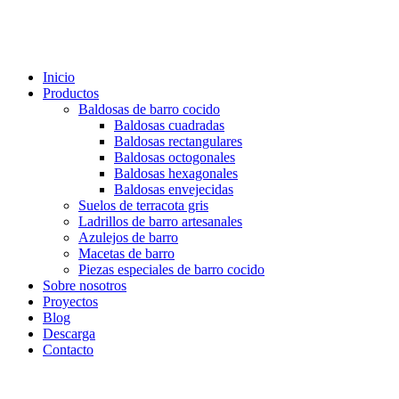
Ir
al
contenido
Inicio
Productos
Baldosas de barro cocido
Baldosas cuadradas
Baldosas rectangulares
Baldosas octogonales
Baldosas hexagonales
Baldosas envejecidas
Suelos de terracota gris
Ladrillos de barro artesanales
Azulejos de barro
Macetas de barro
Piezas especiales de barro cocido
Sobre nosotros
Proyectos
Blog
Descarga
Contacto