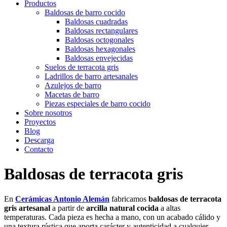
Productos
Baldosas de barro cocido
Baldosas cuadradas
Baldosas rectangulares
Baldosas octogonales
Baldosas hexagonales
Baldosas envejecidas
Suelos de terracota gris
Ladrillos de barro artesanales
Azulejos de barro
Macetas de barro
Piezas especiales de barro cocido
Sobre nosotros
Proyectos
Blog
Descarga
Contacto
Baldosas de terracota gris
En
Cerámicas Antonio Alemán
fabricamos
baldosas de terracota
gris artesanal
a partir de
arcilla natural cocida
a altas
temperaturas. Cada pieza es hecha a mano, con un acabado cálido y
una textura rústica que aporta carácter y autenticidad a cualquier